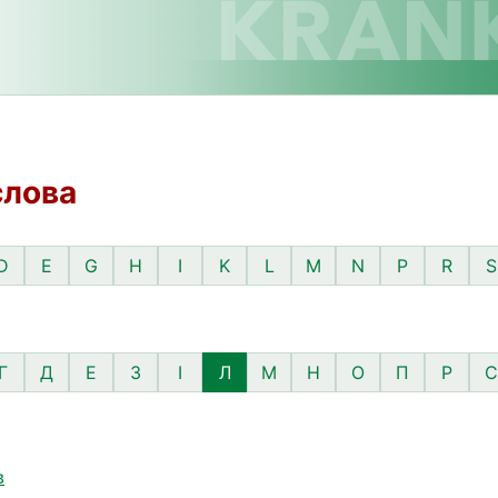
слова
D
E
G
H
I
K
L
M
N
P
R
S
Г
Д
Е
З
І
Л
М
Н
О
П
Р
С
в