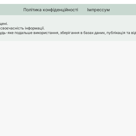
Політика конфіденційності
Імпрессум
щені.
 своєчасність інформації.
ь-яке подальше використання, зберігання в базах даних, публікація та від