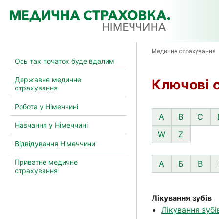
Медичне страхування
Ось так початок буде вдалим
Державне медичне
Ключові 
страхування
Робота у Німеччині
A
B
C
Навчання у Німеччині
W
Z
Відвідування Німеччини
Приватне медичне
А
Б
В
страхування
Лікування зубів
Лікування зубі