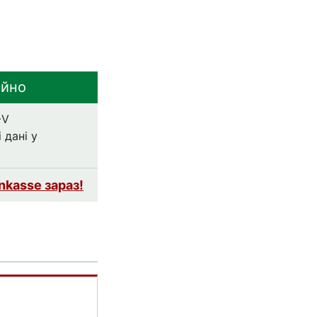
ійно
+V
 дані у
nkasse зараз!