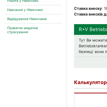
Робота у Німеччині
Ставка внеску
: 
Навчання у Німеччині
Ставка внесків д
Відвідування Німеччини
Приватне медичне
R+V Betrieb
страхування
Тут Ви можете
Betriebskranke
безпеці: вони