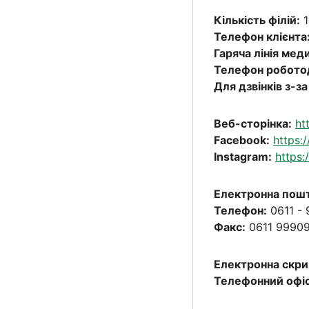
Кількість філій:
1
Телефон клієнта
Гаряча лінія мед
Телефон робото
Для дзвінків з-з
Веб-сторінка:
ht
Facebook:
https:
Instagram:
https
Електронна пошт
Телефон:
0611 -
Факс:
0611 99909
Електронна скри
Телефонний офіс