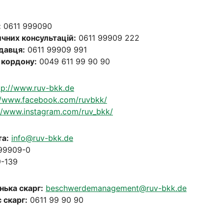
:
0611 999090
ичних консультацій:
0611 99909 222
давця:
0611 99909 991
а кордону:
0049 611 99 90 90
tp://www.ruv-bkk.de
//www.facebook.com/ruvbkk/
://www.instagram.com/ruv_bkk/
а:
info@ruv-bkk.de
 99909-0
-139
нька скарг:
beschwerdemanagement@ruv-bkk.de
 скарг:
0611 99 90 90