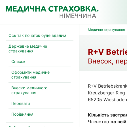
Медичне страхування
Ось так початок буде вдалим
Державне медичне
R+V Betr
страхування
Внесок, пе
Список
Оформити медичне
страхування
R+V Betriebskran
Внески медичного
Kreuzberger Ring 
страхування
65205 Wiesbaden
Переваги
Порівняння
Кількість застра
Членство
по всій