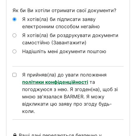
Як би Ви хотіли отримати свої документи?
Я хотів(ла) би підписати заяву
електронним способом негайно
Я хотів(ла) би роздрукувати документи
самостійно (Завантажити)
Надішліть мені документи поштою
Я прийняв(ла) до уваги положення
політики конфіденційності
та
погоджуюся з нею. Я згоден(на), щоб зі
мною зв'язалася BARMER. Я можу
відкликати цю заяву про згоду будь-
коли.
Ваші дані передаються безпечно у