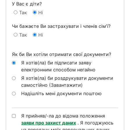
У Вас є діти?
Так
Ні
Чи бажаєте Ви застрахувати і членів сім'ї?
Так
Ні
Як би Ви хотіли отримати свої документи?
Я хотів(ла) би підписати заяву
електронним способом негайно
Я хотів(ла) би роздрукувати документи
самостійно (Завантажити)
Надішліть мені документи поштою
Я прийняв/-ла до відома положення
заяви про захист даних
. Я погоджуюсь
на передачу моїх персональних даних