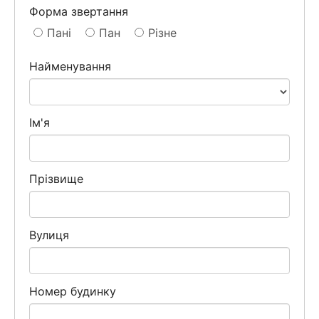
Форма звертання
Пані
Пан
Різне
Найменування
Ім'я
Прізвище
Вулиця
Номер будинку