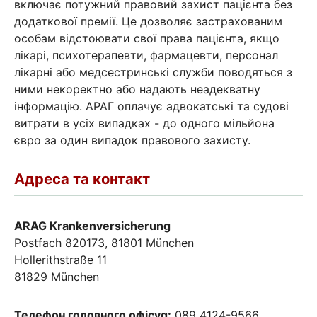
включає потужний правовий захист пацієнта без
додаткової премії. Це дозволяє застрахованим
особам відстоювати свої права пацієнта, якщо
лікарі, психотерапевти, фармацевти, персонал
лікарні або медсестринські служби поводяться з
ними некоректно або надають неадекватну
інформацію. АРАГ оплачує адвокатські та судові
витрати в усіх випадках - до одного мільйона
євро за один випадок правового захисту.
Адреса та контакт
ARAG Krankenversicherung
Postfach 820173, 81801 München
Hollerithstraße 11
81829 München
Телефон головного офісуg:
089 4124-9566