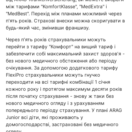
між тарифами "KomfortKlasse", "MedExtra" і
"MedBest". Перехід між планами можливий через
п'ять років. Страхові внески можна скоригувати в
будь-який час, змінивши франшизу.
Через п'ять років страхувальники можуть
перейти з тарифу "Комфорт" на вищий тариф і
забезпечити собі максимальний захист здоров'я -
без нового медичного обстеження або періоду
очікування. За допомогою додаткового тарифу
FlexiPro страхувальники можуть гнучко
переходити на всі тарифні комбінації 1 січня
кожного року і протягом максимум десяти років
після початку страхування - знову ж таки без
нового медичного огляду і з урахуванням
попереднього періоду страхування. У плані ARAG
Junior всі діти, які проживають у
домогосподарстві, застраховані без медичного
огляду.