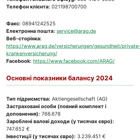
Телефон клієнта:
021198700700
Факс:
08941242525
Електронна пошта:
service@arag.de
Веб-сторінка:
https://www.arag.de/versicherungen/gesundheit/private
krankenversicherung/
Facebook:
https://www.facebook.com/ARAG/
Основні показники балансу 2024
Тип підриємства:
Aktiengesellschaft (AG)
Застраховані особи (повний комплект і
доповнення):
766.678
Зароблені валові доходи (у тисячах євро):
747.652 €
Інвестиції (у тисячах євро):
3.239.451 €